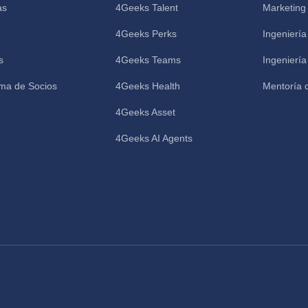
as
4Geeks Talent
Marketing
4Geeks Perks
Ingeniería
s
4Geeks Teams
Ingenierí
ma de Socios
4Geeks Health
Mentoría 
4Geeks Asset
4Geeks AI Agents