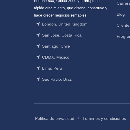
Fortune 500, Global 2000 y startups de
Carrer
rápido crecimiento, que diseña, construye y
Blog
hace crecer negocios rentables.
London, United Kingdom
Cliente
San Jose, Costa Rica
Progra
Santiago, Chile
CDMX, Mexico
Lima, Peru
São Paulo, Brazil
/
Política de privacidad
Términos y condiciones