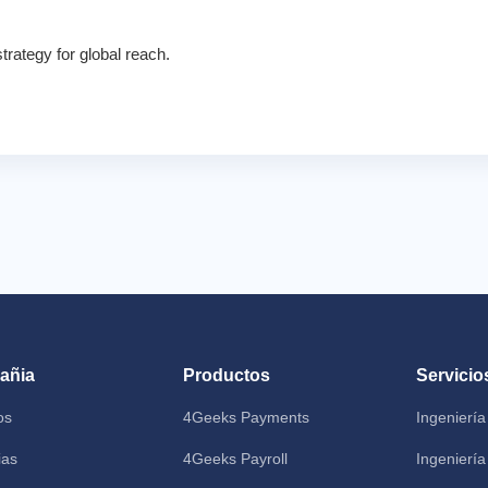
rategy for global reach.
añia
Productos
Servicio
os
4Geeks Payments
Ingeniería
ias
4Geeks Payroll
Ingeniería