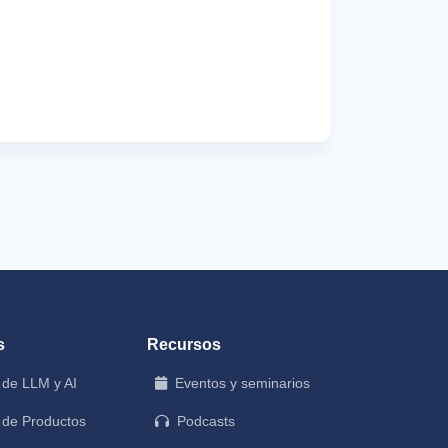
s
Recursos
 de LLM y AI
Eventos y seminarios
 de Productos
Podcasts