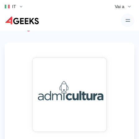
IT
Vai a
Torna agli annunci