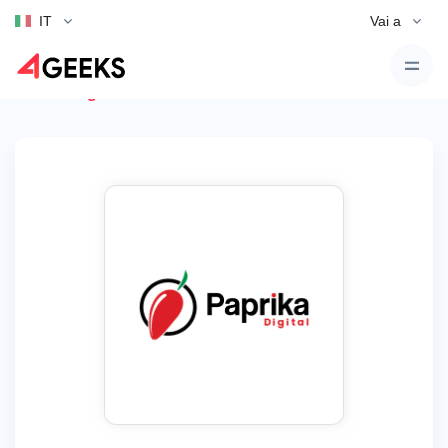
IT
Vai a
Torna agli annunci