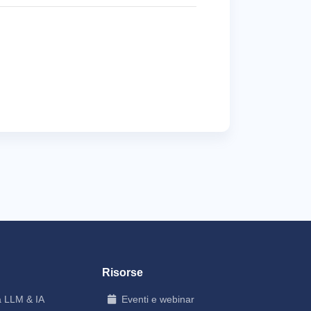
Risorse
a LLM & IA
Eventi e webinar