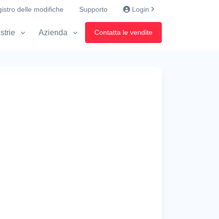
istro delle modifiche
Supporto
Login
strie
Azienda
Contatta le vendite