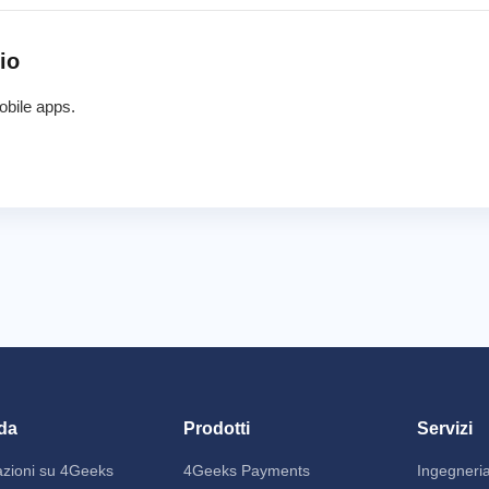
io
bile apps.
da
Prodotti
Servizi
azioni su 4Geeks
4Geeks Payments
Ingegneri