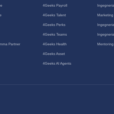
ie
4Geeks Payroll
Ingegneria
e
4Geeks Talent
Marketing 
4Geeks Perks
Ingegneria
4Geeks Teams
Ingegneria
mma Partner
4Geeks Health
Mentoring 
4Geeks Asset
4Geeks AI Agents