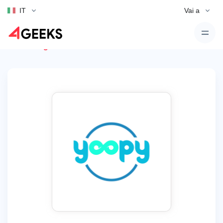
IT
Vai a
Torna agli annunci