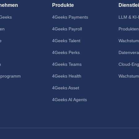
rnehmen
Produkte
Dienstle
Geeks
4Geeks Payments
LLM & KI-
en
4Geeks Payroll
Produkten
e
4Geeks Talent
Wachstum
4Geeks Perks
Datenvera
n
4Geeks Teams
Cloud-Eng
rprogramm
4Geeks Health
Wachstum
4Geeks Asset
4Geeks AI Agents