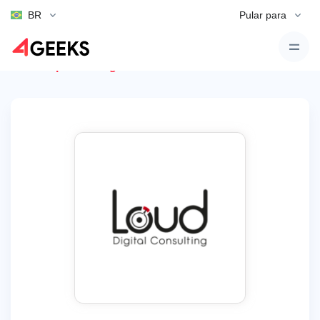
BR
Pular para
Voltar para Listagens