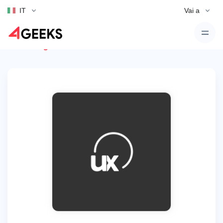
IT
Vai a
Torna agli annunci