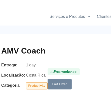
Serviços e Produtos
Cliente
AMV Coach
Entrega:
1 day
Free workshop
Localização:
Costa Rica
Get Offer
Categoria
Productivity