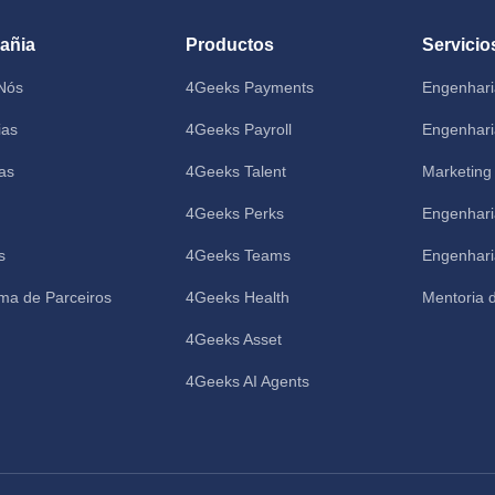
añia
Productos
Servicio
Nós
4Geeks Payments
Engenhari
ias
4Geeks Payroll
Engenhari
as
4Geeks Talent
Marketing
4Geeks Perks
Engenhari
s
4Geeks Teams
Engenhar
ma de Parceiros
4Geeks Health
Mentoria 
4Geeks Asset
4Geeks AI Agents